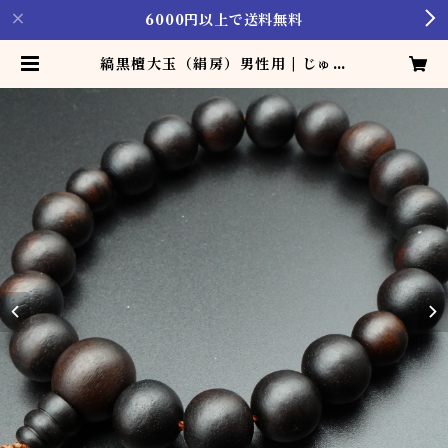
6000円以上で送料無料
縞黒檀大玉（絹房）男性用 | じゅず
製造･販売･修理 [加藤珠数店]