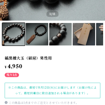
1
/11
縞黒檀大玉（絹房）男性用
4,950
¥
残り1点
※この商品は、最短で8月12日(水)にお届けします（お届け先によ
って、最短到着日に数日追加される場合があります）。
この商品は1点までのご注文とさせていただきます。