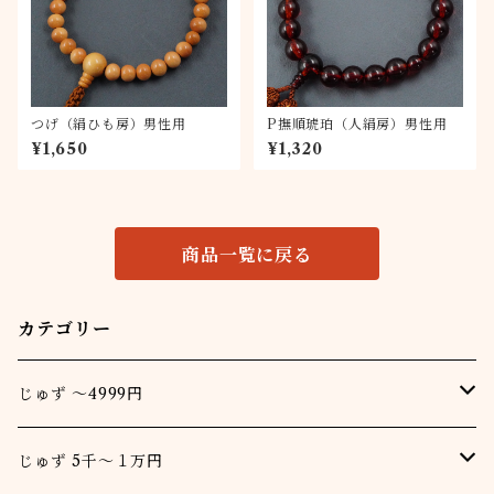
つげ（絹ひも房）男性用
P撫順琥珀（人絹房）男性用
¥1,650
¥1,320
商品一覧に戻る
カテゴリー
じゅず ～4999円
男
じゅず 5千～１万円