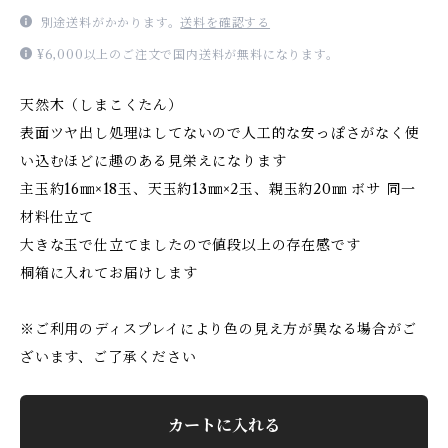
別途送料がかかります。
送料を確認する
¥6,000以上のご注文で国内送料が無料になります。
天然木（しまこくたん）
表面ツヤ出し処理はしてないので人工的な安っぽさがなく使
い込むほどに趣のある見栄えになります
主玉約16㎜×18玉、天玉約13㎜×2玉、親玉約20㎜ ボサ 同一
材料仕立て
大きな玉で仕立てましたので値段以上の存在感です
桐箱に入れてお届けします
※ご利用のディスプレイにより色の見え方が異なる場合がご
ざいます、ご了承ください
カートに入れる