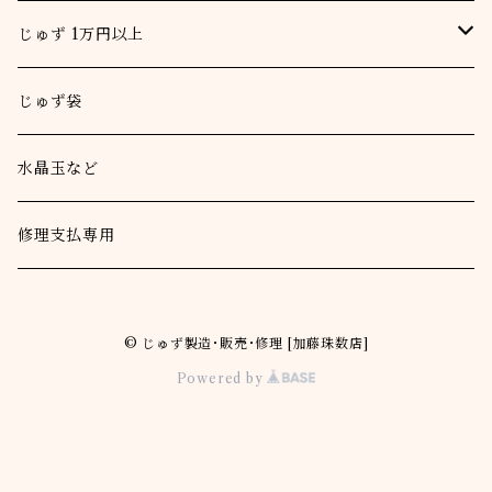
女
男
じゅず 1万円以上
一重念珠
女
男
じゅず袋
二重念珠
一重念珠
女
水晶玉など
二重念珠
一重念珠
本連
修理支払専用
二重念珠
© じゅず製造･販売･修理 [加藤珠数店]
Powered by