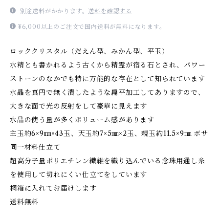
別途送料がかかります。
送料を確認する
¥6,000以上のご注文で国内送料が無料になります。
ロッククリスタル（だえん型、みかん型、平玉）
水精とも書かれるよう古くから精霊が宿る石とされ、パワー
ストーンのなかでも特に万能的な存在として知られています
水晶を真円で無く潰したような扁平加工してありますので、
大きな面で光の反射をして豪華に見えます
水晶の使う量が多くボリューム感があります
主玉約6×9㎜×43玉、天玉約7×5㎜×2玉、親玉約11.5×9㎜ ボサ
同一材料仕立て
超高分子量ポリエチレン繊維を織り込んでいる念珠用通し糸
を使用して切れにくい仕立てをしています
桐箱に入れてお届けします
送料無料