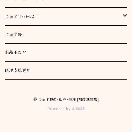
女
男
じゅず 1万円以上
一重念珠
女
男
じゅず袋
二重念珠
一重念珠
女
水晶玉など
二重念珠
一重念珠
本連
修理支払専用
二重念珠
© じゅず製造･販売･修理 [加藤珠数店]
Powered by