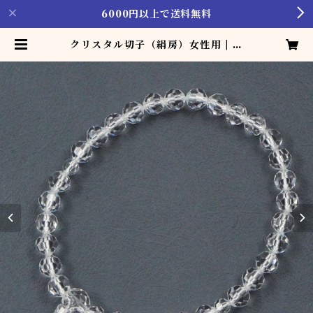
6000円以上で送料無料
クリスタル切子（絹房）女性用 | じ
ゅず製造･販売･修理 [加藤珠数店]