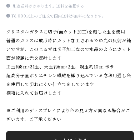
別途送料がかかります。
送料を確認する
¥6,000以上のご注文で国内送料が無料になります。
クリスタルガラスに切子(面カット加工)を施した玉を使用
普通のガラスは成形時にカット加工されるため光の反射が鈍
いですが、このじゅずは切子加工なので水晶のようにカット
面が綺麗に光を反射します
主玉約8㎜×31玉、天玉約6㎜×2玉、親玉約10㎜ ボサ
超高分子量ポリエチレン繊維を織り込んでいる念珠用通し糸
を使用して切れにくい仕立てをしています
桐箱に入れてお届けします
※ご利用のディスプレイにより色の見え方が異なる場合がご
ざいます、ご了承ください