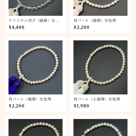
クリスタル切子（絹房）女性
貝パール（絹房）女性用
用
¥4,400
¥2,200
貝パール（絹房）女性用
貝パール（人絹房）女性用
¥2,200
¥1,980