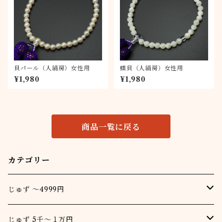
貝パール（人絹房）女性用
蝶貝（人絹房）女性用
¥1,980
¥1,980
商品一覧に戻る
カテゴリー
じゅず ～4999円
男
じゅず 5千～１万円