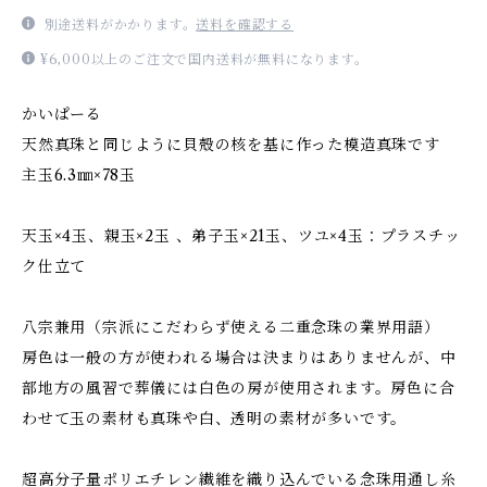
別途送料がかかります。
送料を確認する
¥6,000以上のご注文で国内送料が無料になります。
かいぱーる
天然真珠と同じように貝殻の核を基に作った模造真珠です
主玉6.3㎜×78玉
天玉×4玉、親玉×2玉 、弟子玉×21玉、ツユ×4玉：プラスチッ
ク仕立て
八宗兼用（宗派にこだわらず使える二重念珠の業界用語）
房色は一般の方が使われる場合は決まりはありませんが、中
部地方の風習で葬儀には白色の房が使用されます。房色に合
わせて玉の素材も真珠や白、透明の素材が多いです。
超高分子量ポリエチレン繊維を織り込んでいる念珠用通し糸