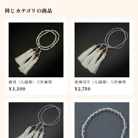
同じカテゴリの商品
蝶貝（人絹房）八宗兼用
玻璃切子（人絹房）八宗兼用
¥3,300
¥2,750