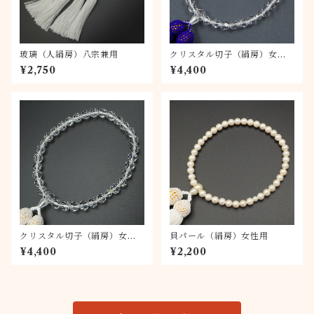
玻璃（人絹房）八宗兼用
クリスタル切子（絹房）女性
用
¥2,750
¥4,400
クリスタル切子（絹房）女性
貝パール（絹房）女性用
用
¥4,400
¥2,200