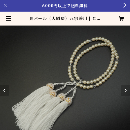
6000円以上で送料無料
貝パール（人絹房）八宗兼用 | じゅ
ず製造･販売･修理 [加藤珠数店]