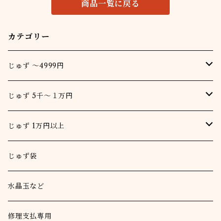
商品一覧に戻る
カテゴリー
じゅず ～4999円
男
じゅず 5千～１万円
女
男
じゅず 1万円以上
一重念珠
女
男
じゅず袋
二重念珠
一重念珠
女
水晶玉など
二重念珠
一重念珠
本連
修理支払専用