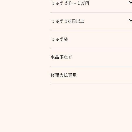
男
じゅず 5千～１万円
女
男
じゅず 1万円以上
一重念珠
女
男
じゅず袋
二重念珠
一重念珠
女
水晶玉など
二重念珠
一重念珠
本連
修理支払専用
二重念珠