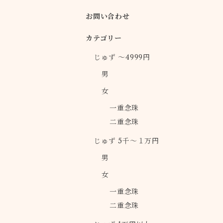
お問い合わせ
カテゴリー
じゅず ～4999円
男
女
一重念珠
二重念珠
じゅず 5千～１万円
男
女
一重念珠
二重念珠