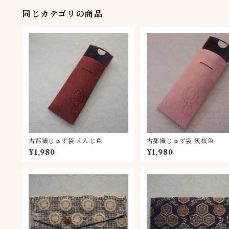
同じカテゴリの商品
古都織じゅず袋 えんじ色
古都織じゅず袋 灰桜色
¥1,980
¥1,980