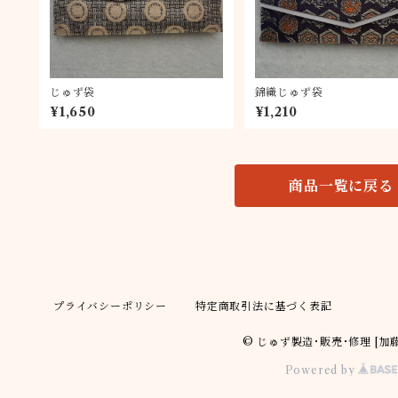
じゅず袋
錦織じゅず袋
¥1,650
¥1,210
商品一覧に戻る
プライバシーポリシー
特定商取引法に基づく表記
© じゅず製造･販売･修理 [加
Powered by