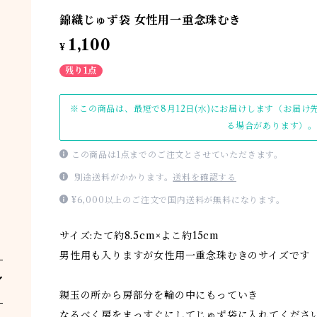
錦織じゅず袋 女性用一重念珠むき
1,100
¥
残り1点
※この商品は、最短で8月12日(水)にお届けします（お届
る場合があります）。
この商品は1点までのご注文とさせていただきます。
別途送料がかかります。
送料を確認する
¥6,000以上のご注文で国内送料が無料になります。
サイズ:たて約8.5cm×よこ約15cm
男性用も入りますが女性用一重念珠むきのサイズです
親玉の所から房部分を輪の中にもっていき
なるべく房をまっすぐにしてじゅず袋に入れてくださ