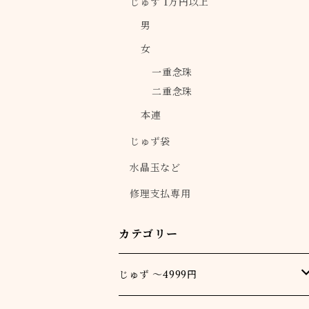
じゅず 1万円以上
男
女
一重念珠
二重念珠
本連
じゅず袋
水晶玉など
修理支払専用
カテゴリー
じゅず ～4999円