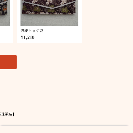
錦織じゅず袋
¥1,210
藤珠数店]