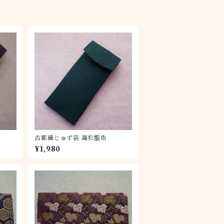
古都織じゅず袋 海松藍色
¥1,980