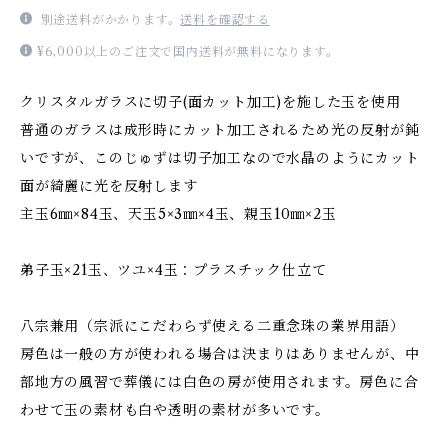
別途送料がかかります。
送料を確認する
¥6,000以上のご注文で国内送料が無料になります。
クリスタルガラスに切子(面カット加工)を施した玉を使用
普通のガラスは成形時にカット加工されるため光の反射が鈍
いですが、このじゅずは切子加工なので水晶のようにカット
面が綺麗に光を反射します
主玉6㎜×84玉、天玉5×3㎜×4玉、親玉10㎜×2玉
弟子玉×21玉、ツユ×4玉：プラスチック仕立て
八宗兼用（宗派にこだわらず使える二重念珠の業界用語）
房色は一般の方が使われる場合は決まりはありませんが、中
部地方の風習で葬儀には白色の房が使用されます。房色に合
わせて玉の素材も白や透明の素材が多いです。