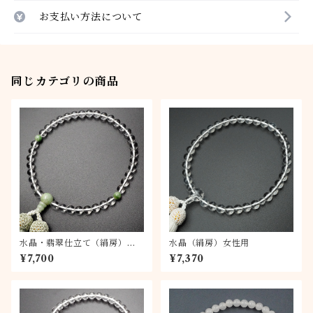
お支払い方法について
同じカテゴリの商品
水晶・翡翠仕立て（絹房）女
水晶（絹房）女性用
性用
¥7,700
¥7,370