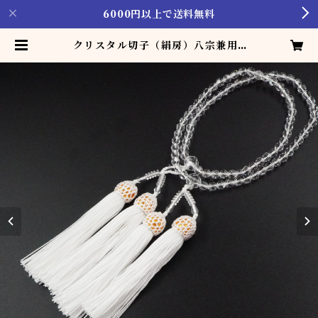
6000円以上で送料無料
クリスタル切子（絹房）八宗兼用 |
じゅず製造･販売･修理 [加藤珠数店]